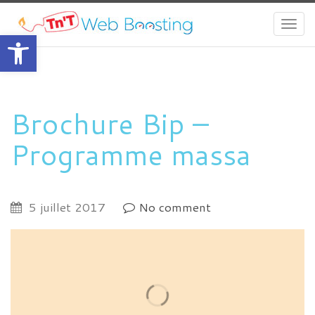
Togg
Ouvrir la barre d’outils
navi
Brochure Bip –
Programme massa
5 juillet 2017
No comment